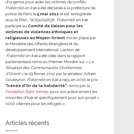
d'urgence pour aider les victimes de conflits.
Fraternité en Irak
a été déclarée à la préfecture de
police de Paris le
5 mai 2011
et est enregistrée
sous le RNA : W751209838.
Fraternité en Irak
participe au
Comité de liaison pour les
victimes de violences ethniques et
religieuses au Moyen-Orient
mis en place par
le Ministère des Affaires étrangères et du
développement international.
L’action de
Fraternité en Irak
a été citée dans le rapport
parlementaire remis au Premier Ministre sur « L
a
Situation des Communautés Chrétiennes
d’Orient
» le 29 février 2012 par le sénateur Adrien
Gouteyron.
Fraternité en Irak
a reçu en 2016 le prix
"Irénée d'Or de la Solidarité"
, remis par la
Fondation Saint-Irénée
, pour son action envers les
minorités d'Irak et spécifiquement pour son projet «
1000 citernes pour les réfugiés ».
Articles récents