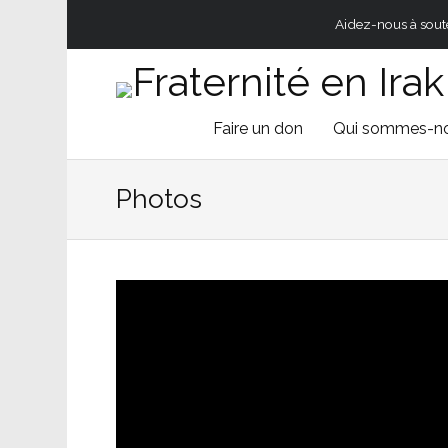
Aidez-nous à souten
Skip
Faire un don
Qui sommes-n
to
Photos
content