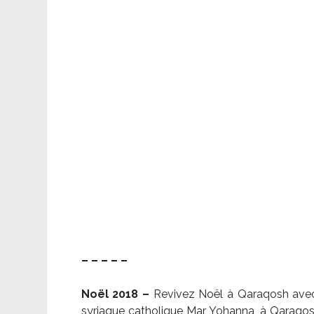
– – – – –
Noël 2018 –
Revivez Noël à Qaraqosh avec l
syriaque catholique Mar Yohanna, à Qaraqosh,