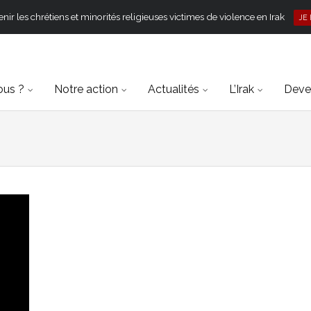
ir les chrétiens et minorités religieuses victimes de violence en Irak
JE
ous ?
Notre action
Actualités
L’Irak
Deven