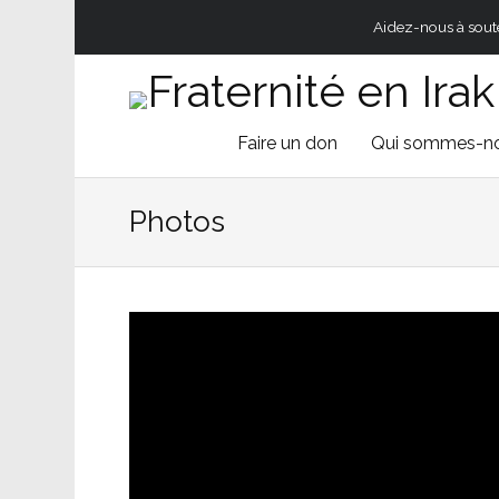
Aidez-nous à souten
Skip
Faire un don
Qui sommes-n
to
Photos
content