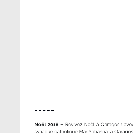
– – – – –
Noël 2018 –
Revivez Noël à Qaraqosh avec l
syriaque catholique Mar Yohanna, à Qaraqosh,