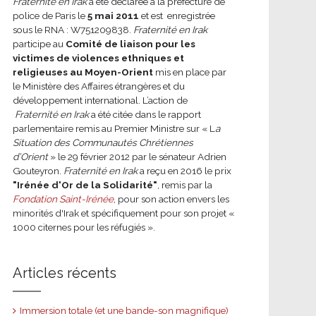
Fraternité en Irak
a été déclarée à la préfecture de
police de Paris le
5 mai 2011
et est enregistrée
sous le RNA : W751209838.
Fraternité en Irak
participe au
Comité de liaison pour les
victimes de violences ethniques et
religieuses au Moyen-Orient
mis en place par
le Ministère des Affaires étrangères et du
développement international.
L’action de
Fraternité en Irak
a été citée dans le rapport
parlementaire remis au Premier Ministre sur « L
a
Situation des Communautés Chrétiennes
d’Orient
» le 29 février 2012 par le sénateur Adrien
Gouteyron.
Fraternité en Irak
a reçu en 2016 le prix
"Irénée d'Or de la Solidarité"
, remis par la
Fondation Saint-Irénée
, pour son action envers les
minorités d'Irak et spécifiquement pour son projet «
1000 citernes pour les réfugiés ».
Articles récents
Immersion totale (et une bande-son magnifique)