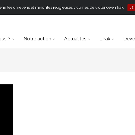
ir les chrétiens et minorités religieuses victimes de violence en Irak
JE
ous ?
Notre action
Actualités
L’Irak
Deven