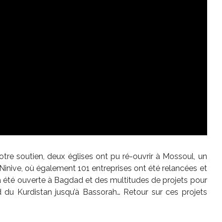
votre soutien, deux églises ont pu ré-ouvrir à Mossoul, un
Ninive, où également 101 entreprises ont été relancées et
a été ouverte à Bagdad et des multitudes de projets pour
rd du Kurdistan jusqu’à Bassorah… Retour sur ces projets