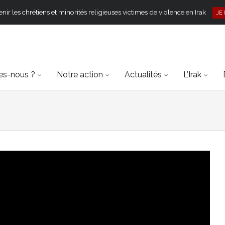
ir les chrétiens et minorités religieuses victimes de violence en Irak
JE
s-nous ?
Notre action
Actualités
L’Irak