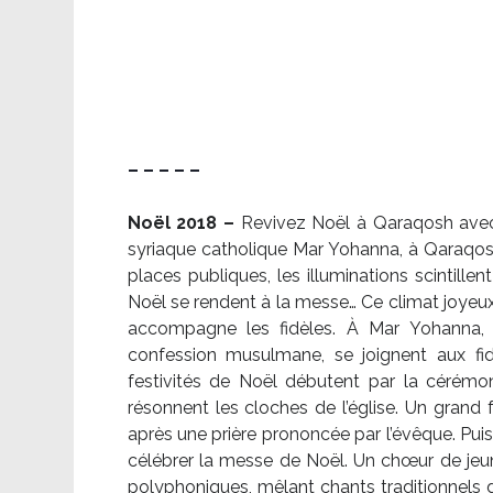
– – – – –
Noël 2018 –
Revivez Noël à Qaraqosh avec l
syriaque catholique Mar Yohanna, à Qaraqosh,
places publiques, les illuminations scintille
Noël se rendent à la messe… Ce climat joyeux 
accompagne les fidèles. À Mar Yohanna, le
confession musulmane, se joignent aux fid
festivités de Noël débutent par la cérémon
résonnent les cloches de l’église. Un grand
après une prière prononcée par l’évêque. Puis,
célébrer la messe de Noël. Un chœur de je
polyphoniques, mêlant chants traditionnels d