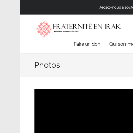
Aidez-nous à souten
Skip
Faire un don
Qui somme
to
Photos
content