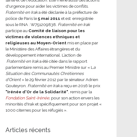
d'urgence pour aider les victimes de conflits.
Fraternité en Irak
a été déclarée à la préfecture de
police de Paris le
5 mai 2011
et est enregistrée
sous le RNA : W751209838.
Fraternité en Irak
participe au
Comité de liaison pour les
victimes de violences ethniques et
religieuses au Moyen-Orient
mis en place par
le Ministère des Affaires étrangères et du
développement international.
L’action de
Fraternité en Irak
a été citée dans le rapport
parlementaire remis au Premier Ministre sur « L
a
Situation des Communautés Chrétiennes
d’Orient
» le 29 février 2012 par le sénateur Adrien
Gouteyron.
Fraternité en Irak
a reçu en 2016 le prix
"Irénée d'Or de la Solidarité"
, remis par la
Fondation Saint-Irénée
, pour son action envers les
minorités d'Irak et spécifiquement pour son projet «
1000 citernes pour les réfugiés ».
Articles récents