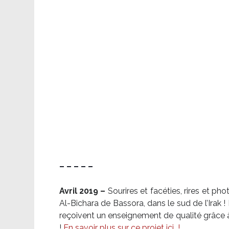
– – – – –
Avril 2019 –
Sourires et facéties, rires et p
Al-Bichara de Bassora, dans le sud de l’Irak
reçoivent un enseignement de qualité grâce à 
!
En savoir plus sur ce projet ici
!