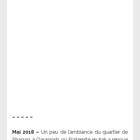
– – – – –
Mai 2018 –
Un peu de l’ambiance du quartier de
Shaqaq, à Qaraqosh, où Fraternité en Irak a rénové