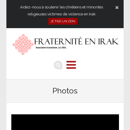
Aidez-nous à soutenir les chrétiens et minorités
religieuses victimes de violence en Irak
JE FAIS UN DON
Photos