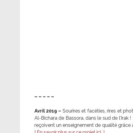
– – – – –
Avril 2019 –
Sourires et facéties, rires et p
Al-Bichara de Bassora, dans le sud de l’Irak
reçoivent un enseignement de qualité grâce à 
!
En savoir plus sur ce projet ici
!