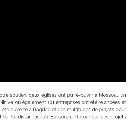
votre soutien, deux églises ont pu ré-ouvrir à Mossoul, un
Ninive, où également 101 entreprises ont été relancées et
a été ouverte à Bagdad et des multitudes de projets pour
rd du Kurdistan jusqu’à Bassorah… Retour sur ces projets