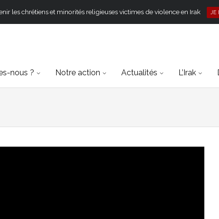
ir les chrétiens et minorités religieuses victimes de violence en Irak
JE
s-nous ?
Notre action
Actualités
L’Irak