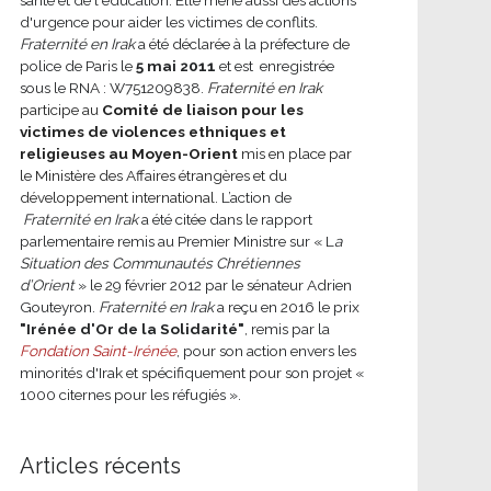
d'urgence pour aider les victimes de conflits.
Fraternité en Irak
a été déclarée à la préfecture de
police de Paris le
5 mai 2011
et est enregistrée
sous le RNA : W751209838.
Fraternité en Irak
participe au
Comité de liaison pour les
victimes de violences ethniques et
religieuses au Moyen-Orient
mis en place par
le Ministère des Affaires étrangères et du
développement international.
L’action de
Fraternité en Irak
a été citée dans le rapport
parlementaire remis au Premier Ministre sur « L
a
Situation des Communautés Chrétiennes
d’Orient
» le 29 février 2012 par le sénateur Adrien
Gouteyron.
Fraternité en Irak
a reçu en 2016 le prix
"Irénée d'Or de la Solidarité"
, remis par la
Fondation Saint-Irénée
, pour son action envers les
minorités d'Irak et spécifiquement pour son projet «
1000 citernes pour les réfugiés ».
Articles récents