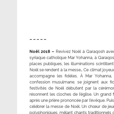
– – – – –
Noël 2018 –
Revivez Noël à Qaraqosh avec l
syriaque catholique Mar Yohanna, à Qaraqosh,
places publiques, les illuminations scintille
Noël se rendent à la messe… Ce climat joyeux 
accompagne les fidèles. À Mar Yohanna, le
confession musulmane, se joignent aux fid
festivités de Noël débutent par la cérémon
résonnent les cloches de l’église. Un grand
après une prière prononcée par l’évêque. Puis,
célébrer la messe de Noël. Un chœur de je
polyphoniques, mêlant chants traditionnels d