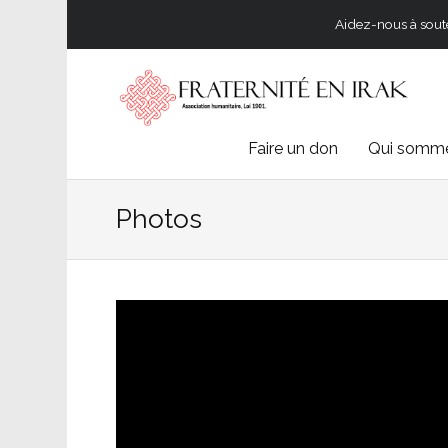
Aidez-nous à souten
Skip
Faire un don
Qui somme
to
Photos
content