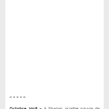
– – – – –
Octobre 2018 –
A Shaqaq, quartier pauvre de