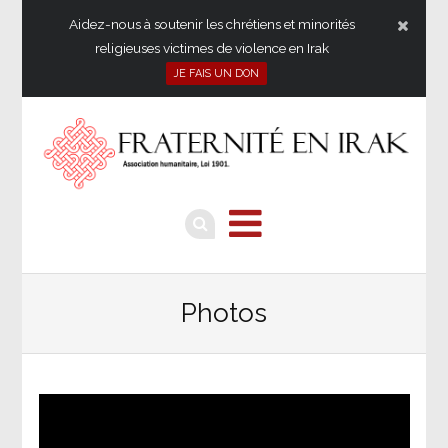
Aidez-nous à soutenir les chrétiens et minorités
religieuses victimes de violence en Irak
JE FAIS UN DON
Photos