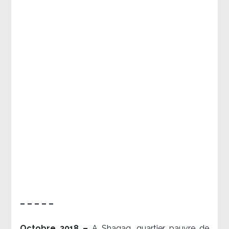
– – – – –
Octobre 2018 –
A Shaqaq, quartier pauvre de