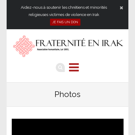
Aidez-nous à soutenir les chrétiens et minorités
religieuses victimes de violence en Irak
JE FAIS UN DON
Photos