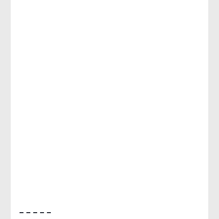
– – – – –