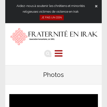
Aidez-nous à soutenir les chrétiens et minorités
religieuses victimes de violence en Irak
JE FAIS UN DON
Photos