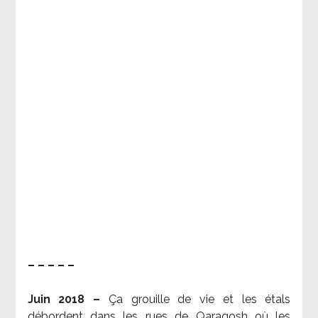
– – – – –
Juin 2018 –
Ça grouille de vie et les étals
débordent dans les rues de Qaraqosh où les