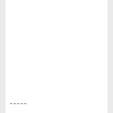
– – – – –