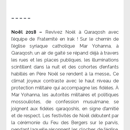
– – – – –
Noël 2018 –
Revivez Noël à Qaraqosh avec
l’équipe de Fraternité en Irak ! Sur le chemin de
l’église syriaque catholique Mar Yohanna, à
Qaraqosh, un air de gaité se répand déjà à travers
les rues et les places publiques, les illuminations
scintillent dans la nuit et des cohortes d’enfants
habillés en Père Noël se rendent à la messe… Ce
climat joyeux contraste avec le haut niveau de
protection militaire qui accompagne les fidèles. À
Mar Yohanna, les autorités militaires et politiques
mossouliotes, de confession musulmane, se
joignent aux fidèles qaraqoshis, en signe d’amitié
et de respect. Les festivités de Noël débutent par
la cérémonie du Feu des Bergers sur le parvis,
pendant laquelle résonnent les cloches de l’église.