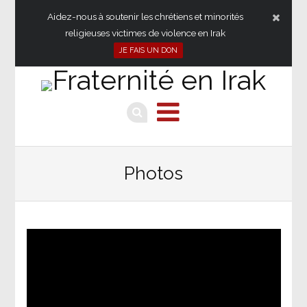
Aidez-nous à soutenir les chrétiens et minorités
religieuses victimes de violence en Irak
JE FAIS UN DON
Photos