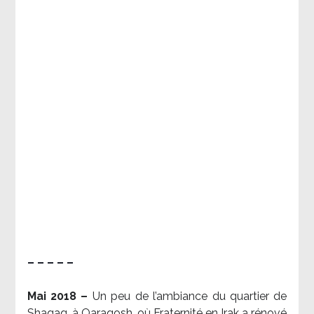
– – – – –
Mai 2018 –
Un peu de l’ambiance du quartier de
Shaqaq, à Qaraqosh, où Fraternité en Irak a rénové