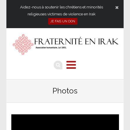
Aidez-nous à soutenir les chrétiens et minorités
religieuses victimes de violence en Irak
JE FAIS UN DON
Photos