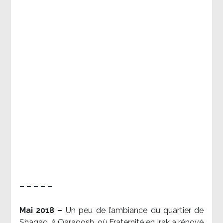
– – – – –
Mai 2018 –
Un peu de l’ambiance du quartier de
Shaqaq, à Qaraqosh, où Fraternité en Irak a rénové