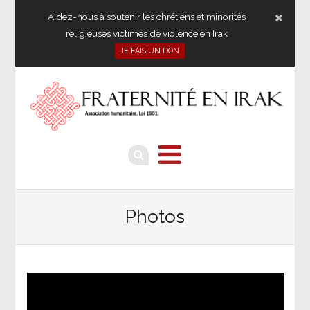
Aidez-nous à soutenir les chrétiens et minorités
religieuses victimes de violence en Irak
JE FAIS UN DON
Photos