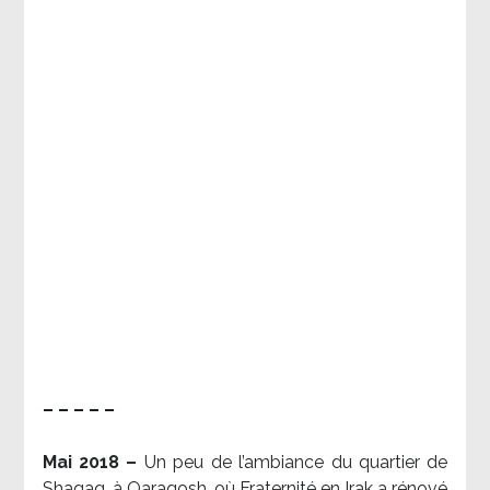
– – – – –
Mai 2018 –
Un peu de l’ambiance du quartier de
Shaqaq, à Qaraqosh, où Fraternité en Irak a rénové