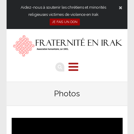
Aidez-nous à soutenir les chrétiens et minorités
religieuses victimes de violence en Irak
JE FAIS UN DON
Photos