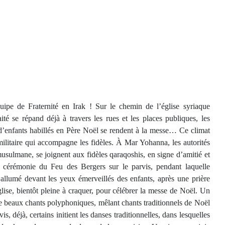
pe de Fraternité en Irak ! Sur le chemin de l’église syriaque
é se répand déjà à travers les rues et les places publiques, les
es d’enfants habillés en Père Noël se rendent à la messe… Ce climat
militaire qui accompagne les fidèles. À Mar Yohanna, les autorités
musulmane, se joignent aux fidèles qaraqoshis, en signe d’amitié et
a cérémonie du Feu des Bergers sur le parvis, pendant laquelle
 allumé devant les yeux émerveillés des enfants, après une prière
glise, bientôt pleine à craquer, pour célébrer la messe de Noël. Un
e beaux chants polyphoniques, mêlant chants traditionnels de Noël
is, déjà, certains initient les danses traditionnelles, dans lesquelles