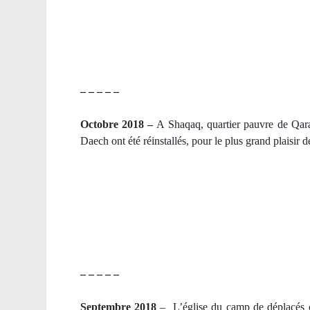
– – – – –
Octobre 2018 –
A Shaqaq, quartier pauvre de Qaraq
Daech ont été réinstallés, pour le plus grand plaisir d
– – – – –
Septembre 2018
–
L’église du camp de déplacés ch