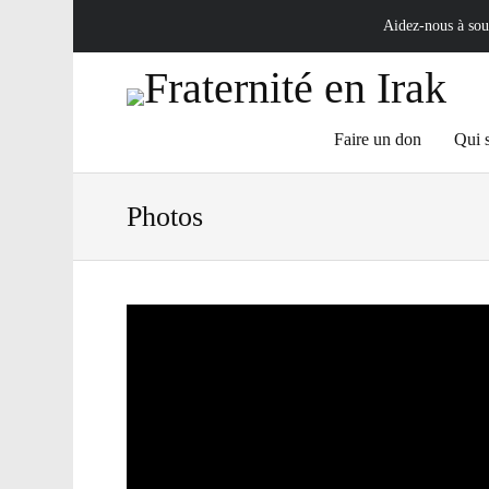
Aidez-nous à sout
Skip
Faire un don
Qui 
to
Photos
content