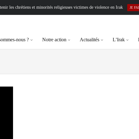
enir les chrétiens et minorités religieuses victimes de violence en Irak
JE FA
sommes-nous ?
Notre action
Actualités
L’Irak