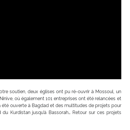
votre soutien, deux églises ont pu ré-ouvrir à Mossoul, un
Ninive, où également 101 entreprises ont été relancées et
a été ouverte à Bagdad et des multitudes de projets pour
rd du Kurdistan jusqu’à Bassorah… Retour sur ces projets