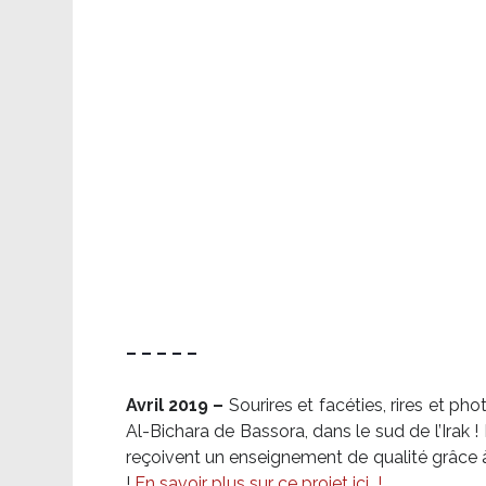
– – – – –
Avril 2019 –
Sourires et facéties, rires et p
Al-Bichara de Bassora, dans le sud de l’Irak
reçoivent un enseignement de qualité grâce à 
!
En savoir plus sur ce projet ici
!