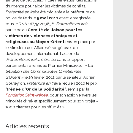
d'urgence pour aider les victimes de conflits.
Fraternité en Irak
a été déclarée à la préfecture de
police de Paris le
5 mai 2011
et est enregistrée
sous le RNA : W751209838.
Fraternité en Irak
participe au
Comité de liaison pour les
victimes de violences ethniques et
religieuses au Moyen-Orient
mis en place par
le Ministère des Affaires étrangères et du
développement international.
L’action de
Fraternité en Irak
a été citée dans le rapport
parlementaire remis au Premier Ministre sur « L
a
Situation des Communautés Chrétiennes
d’Orient
» le 29 février 2012 par le sénateur Adrien
Gouteyron.
Fraternité en Irak
a reçu en 2016 le prix
"Irénée d'Or de la Solidarité"
, remis par la
Fondation Saint-Irénée
, pour son action envers les
minorités d'Irak et spécifiquement pour son projet «
1000 citernes pour les réfugiés ».
Articles récents