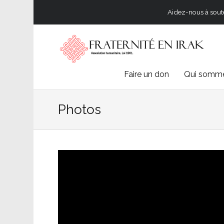
Aidez-nous à souten
Skip
Faire un don
Qui somme
to
Photos
content