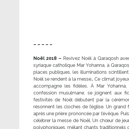
– – – – –
Noël 2018 –
Revivez Noël à Qaraqosh avec l
syriaque catholique Mar Yohanna, à Qaraqosh,
places publiques, les illuminations scintille
Noël se rendent à la messe… Ce climat joyeux 
accompagne les fidèles. À Mar Yohanna, le
confession musulmane, se joignent aux fid
festivités de Noël débutent par la cérémon
résonnent les cloches de l’église. Un grand
après une prière prononcée par l’évêque. Puis,
célébrer la messe de Noël. Un chœur de je
polyphoniques, mêlant chants traditionnels d