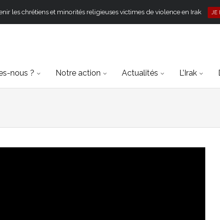
ir les chrétiens et minorités religieuses victimes de violence en Irak
JE
s-nous ?
Notre action
Actualités
L’Irak