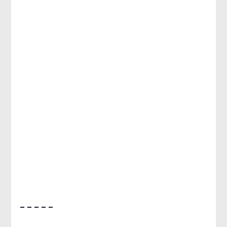
– – – – –