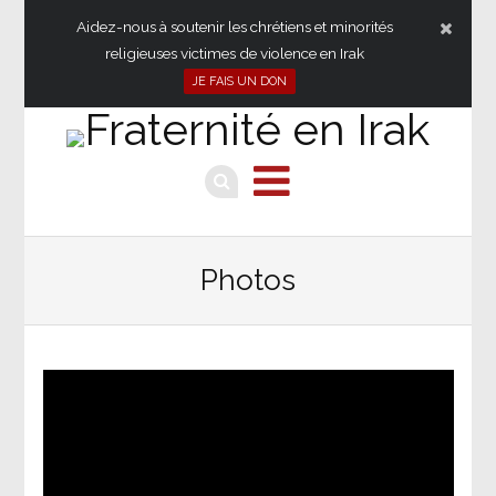
Aidez-nous à soutenir les chrétiens et minorités
religieuses victimes de violence en Irak
JE FAIS UN DON
Photos