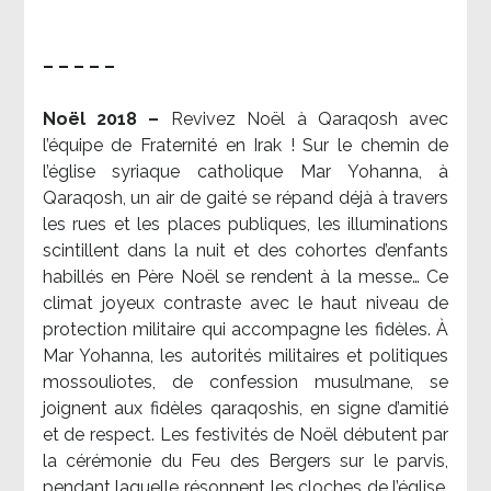
– – – – –
Noël 2018 –
Revivez Noël à Qaraqosh avec
l’équipe de Fraternité en Irak ! Sur le chemin de
l’église syriaque catholique Mar Yohanna, à
Qaraqosh, un air de gaité se répand déjà à travers
les rues et les places publiques, les illuminations
scintillent dans la nuit et des cohortes d’enfants
habillés en Père Noël se rendent à la messe… Ce
climat joyeux contraste avec le haut niveau de
protection militaire qui accompagne les fidèles. À
Mar Yohanna, les autorités militaires et politiques
mossouliotes, de confession musulmane, se
joignent aux fidèles qaraqoshis, en signe d’amitié
et de respect. Les festivités de Noël débutent par
la cérémonie du Feu des Bergers sur le parvis,
pendant laquelle résonnent les cloches de l’église.