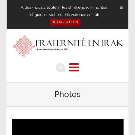
Aidez-nous à soutenir les chrétiens et minorités
religieuses victimes de violence en Irak
JE FAIS UN DON
Photos