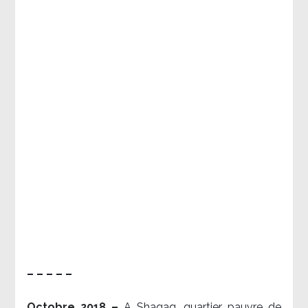
– – – – –
Octobre 2018 –
A Shaqaq, quartier pauvre de