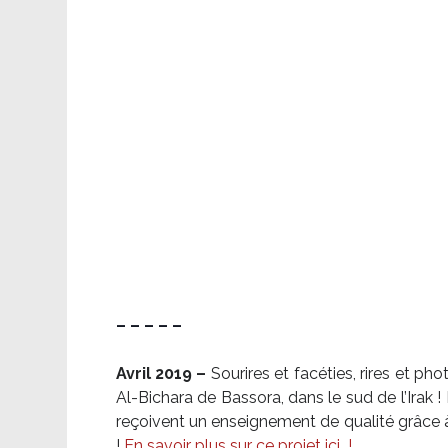
– – – – –
Avril 2019 –
Sourires et facéties, rires et p
Al-Bichara de Bassora, dans le sud de l’Irak
reçoivent un enseignement de qualité grâce à 
!
En savoir plus sur ce projet ici
!