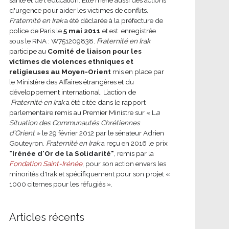
d'urgence pour aider les victimes de conflits.
Fraternité en Irak
a été déclarée à la préfecture de
police de Paris le
5 mai 2011
et est enregistrée
sous le RNA : W751209838.
Fraternité en Irak
participe au
Comité de liaison pour les
victimes de violences ethniques et
religieuses au Moyen-Orient
mis en place par
le Ministère des Affaires étrangères et du
développement international.
L’action de
Fraternité en Irak
a été citée dans le rapport
parlementaire remis au Premier Ministre sur « L
a
Situation des Communautés Chrétiennes
d’Orient
» le 29 février 2012 par le sénateur Adrien
Gouteyron.
Fraternité en Irak
a reçu en 2016 le prix
"Irénée d'Or de la Solidarité"
, remis par la
Fondation Saint-Irénée
, pour son action envers les
minorités d'Irak et spécifiquement pour son projet «
1000 citernes pour les réfugiés ».
Articles récents