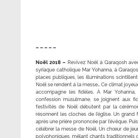
– – – – –
Noël 2018 –
Revivez Noël à Qaraqosh avec l
syriaque catholique Mar Yohanna, à Qaraqosh,
places publiques, les illuminations scintille
Noël se rendent à la messe… Ce climat joyeux 
accompagne les fidèles. À Mar Yohanna, le
confession musulmane, se joignent aux fid
festivités de Noël débutent par la cérémon
résonnent les cloches de l’église. Un grand
après une prière prononcée par l’évêque. Puis,
célébrer la messe de Noël. Un chœur de je
polyphoniques, mêlant chants traditionnels d