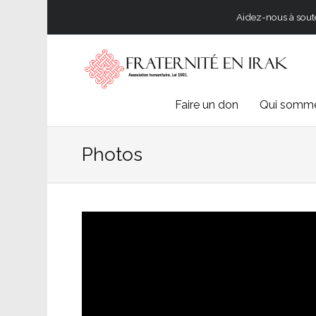
Aidez-nous à souten
Skip
Faire un don
Qui somme
to
Photos
content