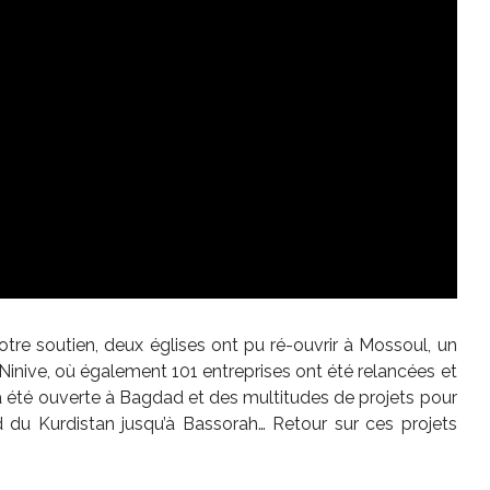
votre soutien, deux églises ont pu ré-ouvrir à Mossoul, un
Ninive, où également 101 entreprises ont été relancées et
a été ouverte à Bagdad et des multitudes de projets pour
rd du Kurdistan jusqu’à Bassorah… Retour sur ces projets