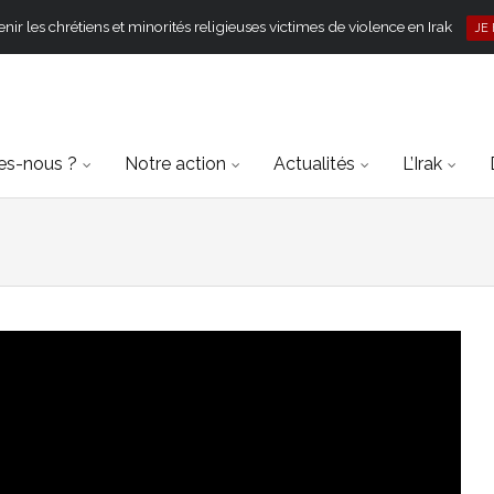
ir les chrétiens et minorités religieuses victimes de violence en Irak
JE
s-nous ?
Notre action
Actualités
L’Irak