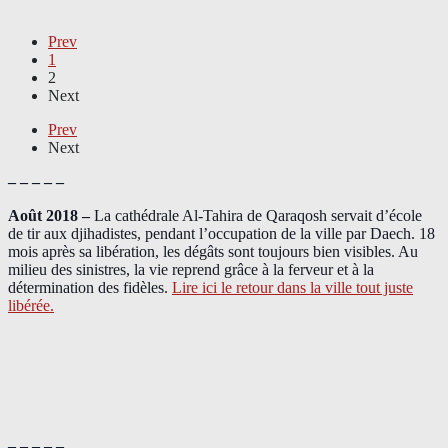
Prev
1
2
Next
Prev
Next
– – – – –
Août 2018
–
La cathédrale Al-Tahira de Qaraqosh servait d’école
de tir aux djihadistes, pendant l’occupation de la ville par Daech. 18
mois après sa libération, les dégâts sont toujours bien visibles. Au
milieu des sinistres, la vie reprend grâce à la ferveur et à la
détermination des fidèles.
Lire ici le retour dans la ville tout juste
libérée.
– – – – –