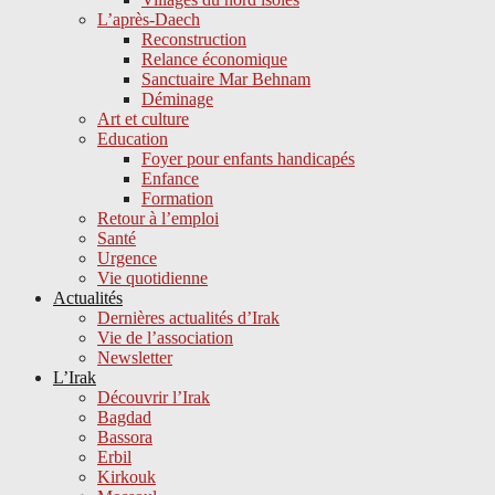
L’après-Daech
Reconstruction
Relance économique
Sanctuaire Mar Behnam
Déminage
Art et culture
Education
Foyer pour enfants handicapés
Enfance
Formation
Retour à l’emploi
Santé
Urgence
Vie quotidienne
Actualités
Dernières actualités d’Irak
Vie de l’association
Newsletter
L’Irak
Découvrir l’Irak
Bagdad
Bassora
Erbil
Kirkouk