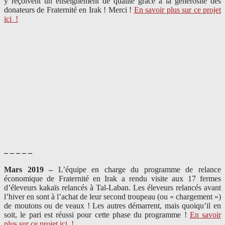
y reçoivent un enseignement de qualité grâce à la générosité des
donateurs de Fraternité en Irak ! Merci
!
En savoir plus sur ce projet
ici
!
– – – – –
Mars 2019 –
L’équipe en charge du programme de relance
économique de Fraternité en Irak a rendu visite aux 17 fermes
d’éleveurs kakaïs relancés à Tal-Laban. Les éleveurs relancés avant
l’hiver en sont à l’achat de leur second troupeau (ou « chargement »)
de moutons ou de veaux ! Les autres démarrent, mais quoiqu’il en
soit, le pari est réussi pour cette phase du programme !
En savoir
plus sur ce projet ici
!