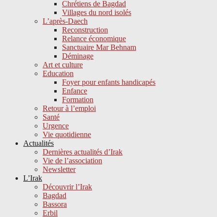
Chrétiens de Bagdad
Villages du nord isolés
L’après-Daech
Reconstruction
Relance économique
Sanctuaire Mar Behnam
Déminage
Art et culture
Education
Foyer pour enfants handicapés
Enfance
Formation
Retour à l’emploi
Santé
Urgence
Vie quotidienne
Actualités
Dernières actualités d’Irak
Vie de l’association
Newsletter
L’Irak
Découvrir l’Irak
Bagdad
Bassora
Erbil