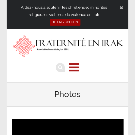
Aidez-nous à soutenir les chrétiens et minorités
religieuses victimes de violence en Irak
JE FAIS UN DON
Photos