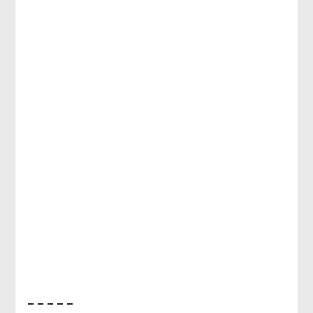
– – – – –