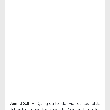
– – – – –
Juin 2018 –
Ça grouille de vie et les étals
débordent dans les rues de Qaraqosh où les