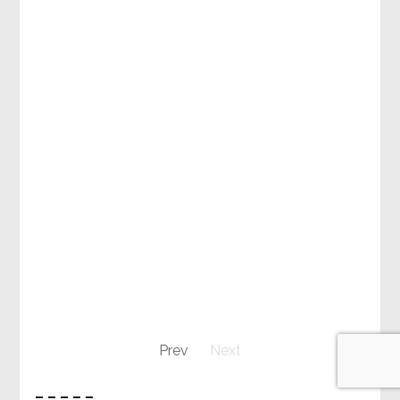
Prev
Next
– – – – –