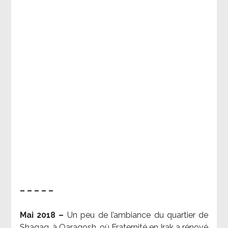
– – – – –
Mai 2018 –
Un peu de l’ambiance du quartier de
Shaqaq, à Qaraqosh, où Fraternité en Irak a rénové