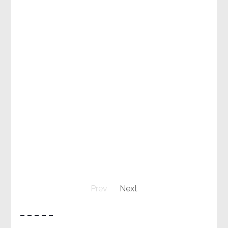
Prev
Next
– – – – –