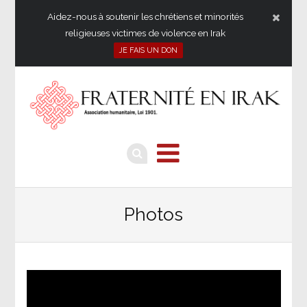
Aidez-nous à soutenir les chrétiens et minorités
religieuses victimes de violence en Irak
JE FAIS UN DON
Photos