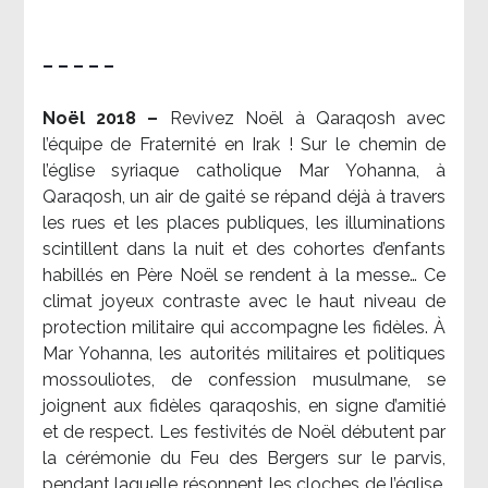
– – – – –
Noël 2018 –
Revivez Noël à Qaraqosh avec
l’équipe de Fraternité en Irak ! Sur le chemin de
l’église syriaque catholique Mar Yohanna, à
Qaraqosh, un air de gaité se répand déjà à travers
les rues et les places publiques, les illuminations
scintillent dans la nuit et des cohortes d’enfants
habillés en Père Noël se rendent à la messe… Ce
climat joyeux contraste avec le haut niveau de
protection militaire qui accompagne les fidèles. À
Mar Yohanna, les autorités militaires et politiques
mossouliotes, de confession musulmane, se
joignent aux fidèles qaraqoshis, en signe d’amitié
et de respect. Les festivités de Noël débutent par
la cérémonie du Feu des Bergers sur le parvis,
pendant laquelle résonnent les cloches de l’église.