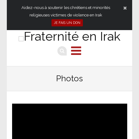
Aidez-nous à soutenir les chrétiens et minorités
religieuses victimes de violence en Irak
JE FAIS UN DON
Photos