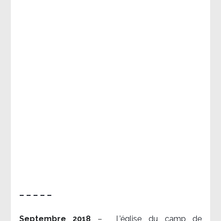
– – – – –
Septembre 2018
–
L’église du camp de