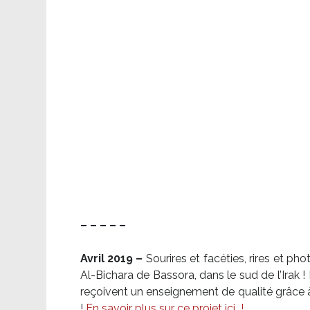
– – – – –
Avril 2019 –
Sourires et facéties, rires et p
Al-Bichara de Bassora, dans le sud de l’Irak
reçoivent un enseignement de qualité grâce à 
!
En savoir plus sur ce projet ici
!