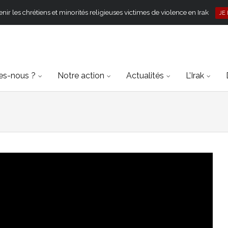
ir les chrétiens et minorités religieuses victimes de violence en Irak
JE
s-nous ?
Notre action
Actualités
L’Irak