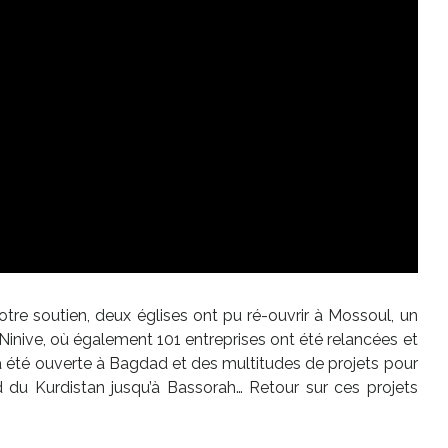
votre soutien, deux églises ont pu ré-ouvrir à Mossoul, un
Ninive, où également 101 entreprises ont été relancées et
a été ouverte à Bagdad et des multitudes de projets pour
rd du Kurdistan jusqu’à Bassorah… Retour sur ces projets