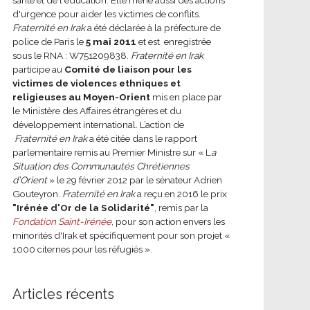
d'urgence pour aider les victimes de conflits.
Fraternité en Irak
a été déclarée à la préfecture de
police de Paris le
5 mai 2011
et est enregistrée
sous le RNA : W751209838.
Fraternité en Irak
participe au
Comité de liaison pour les
victimes de violences ethniques et
religieuses au Moyen-Orient
mis en place par
le Ministère des Affaires étrangères et du
développement international.
L’action de
Fraternité en Irak
a été citée dans le rapport
parlementaire remis au Premier Ministre sur « L
a
Situation des Communautés Chrétiennes
d’Orient
» le 29 février 2012 par le sénateur Adrien
Gouteyron.
Fraternité en Irak
a reçu en 2016 le prix
"Irénée d'Or de la Solidarité"
, remis par la
Fondation Saint-Irénée
, pour son action envers les
minorités d'Irak et spécifiquement pour son projet «
1000 citernes pour les réfugiés ».
Articles récents