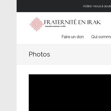
Aidez-nous à souten
Skip
Faire un don
Qui somme
to
Photos
content