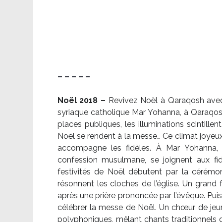
– – – – –
Noël 2018 –
Revivez Noël à Qaraqosh avec l
syriaque catholique Mar Yohanna, à Qaraqosh,
places publiques, les illuminations scintille
Noël se rendent à la messe… Ce climat joyeux 
accompagne les fidèles. À Mar Yohanna, le
confession musulmane, se joignent aux fid
festivités de Noël débutent par la cérémon
résonnent les cloches de l’église. Un grand
après une prière prononcée par l’évêque. Puis,
célébrer la messe de Noël. Un chœur de je
polyphoniques, mêlant chants traditionnels d