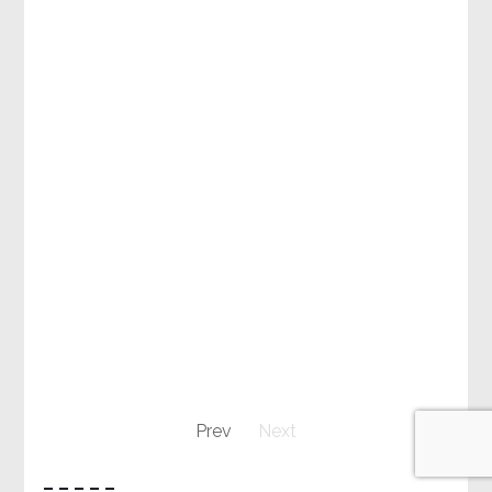
Prev
Next
– – – – –