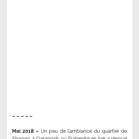
– – – – –
Mai 2018 –
Un peu de l’ambiance du quartier de
Shaqaq, à Qaraqosh, où Fraternité en Irak a rénové