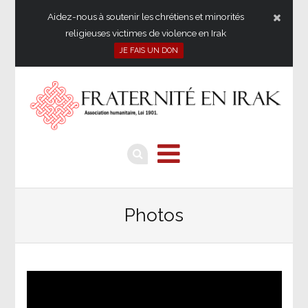
Aidez-nous à soutenir les chrétiens et minorités
religieuses victimes de violence en Irak
JE FAIS UN DON
Photos