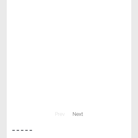
Prev
Next
– – – – –