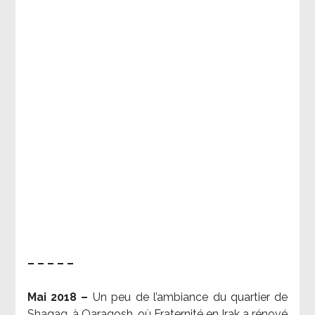
– – – – –
Mai 2018 –
Un peu de l’ambiance du quartier de
Shaqaq, à Qaraqosh, où Fraternité en Irak a rénové