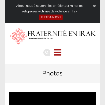
Aidez-nous à soutenir les chrétiens et minorités
religieuses victimes de violence en Irak
JE FAIS UN DON
Photos