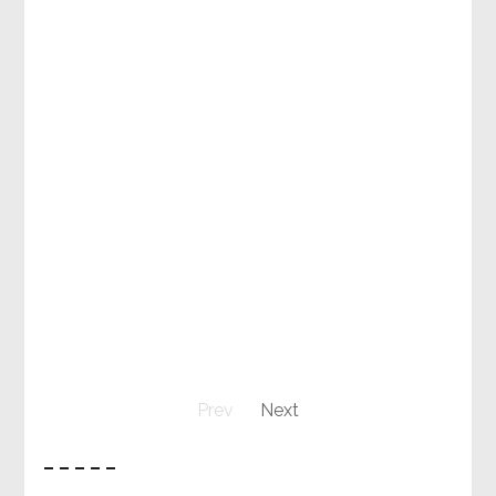
Prev
Next
– – – – –