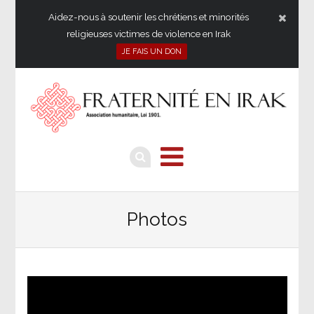
Aidez-nous à soutenir les chrétiens et minorités
religieuses victimes de violence en Irak
JE FAIS UN DON
Photos