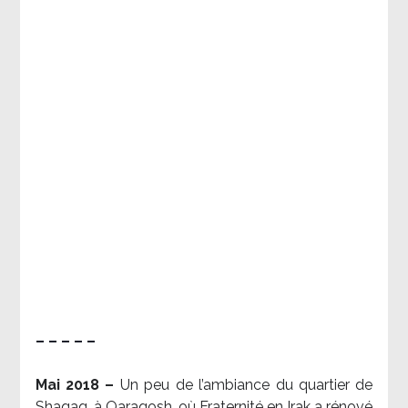
– – – – –
Mai 2018 –
Un peu de l’ambiance du quartier de
Shaqaq, à Qaraqosh, où Fraternité en Irak a rénové