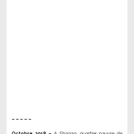
– – – – –
Octobre 2018 –
A Shaqaq, quartier pauvre de