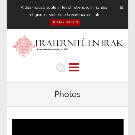
Aidez-nous à soutenir les chrétiens et minorités
religieuses victimes de violence en Irak
JE FAIS UN DON
Photos