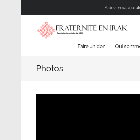
Aidez-nous à souten
Skip
Faire un don
Qui somme
to
Photos
content