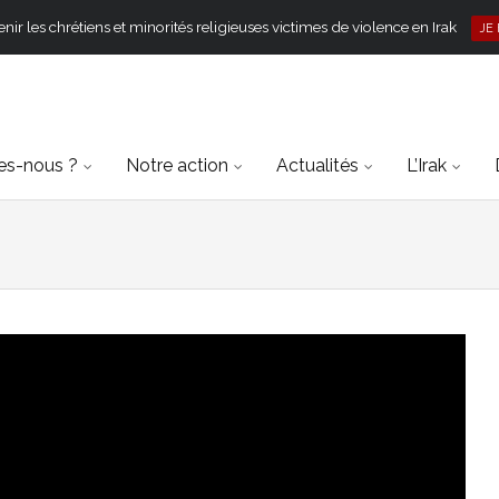
ir les chrétiens et minorités religieuses victimes de violence en Irak
JE
s-nous ?
Notre action
Actualités
L’Irak