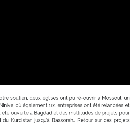
votre soutien, deux églises ont pu ré-ouvrir à Mossoul, un
Ninive, où également 101 entreprises ont été relancées et
a été ouverte à Bagdad et des multitudes de projets pour
rd du Kurdistan jusqu’à Bassorah… Retour sur ces projets