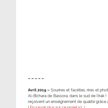
– – – – –
Avril 2019 –
Sourires et facéties, rires et p
Al-Bichara de Bassora, dans le sud de l’Irak
reçoivent un enseignement de qualité grâce à 
!
En savoir plus sur ce projet ici
!