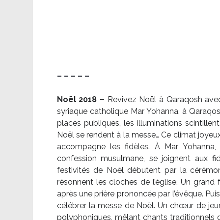
– – – – –
Noël 2018 –
Revivez Noël à Qaraqosh avec l
syriaque catholique Mar Yohanna, à Qaraqosh,
places publiques, les illuminations scintille
Noël se rendent à la messe… Ce climat joyeux 
accompagne les fidèles. À Mar Yohanna, le
confession musulmane, se joignent aux fid
festivités de Noël débutent par la cérémon
résonnent les cloches de l’église. Un grand
après une prière prononcée par l’évêque. Puis,
célébrer la messe de Noël. Un chœur de je
polyphoniques, mêlant chants traditionnels d