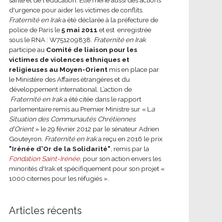
d'urgence pour aider les victimes de conflits.
Fraternité en Irak
a été déclarée à la préfecture de
police de Paris le
5 mai 2011
et est enregistrée
sous le RNA : W751209838.
Fraternité en Irak
participe au
Comité de liaison pour les
victimes de violences ethniques et
religieuses au Moyen-Orient
mis en place par
le Ministère des Affaires étrangères et du
développement international.
L’action de
Fraternité en Irak
a été citée dans le rapport
parlementaire remis au Premier Ministre sur « L
a
Situation des Communautés Chrétiennes
d’Orient
» le 29 février 2012 par le sénateur Adrien
Gouteyron.
Fraternité en Irak
a reçu en 2016 le prix
"Irénée d'Or de la Solidarité"
, remis par la
Fondation Saint-Irénée
, pour son action envers les
minorités d'Irak et spécifiquement pour son projet «
1000 citernes pour les réfugiés ».
Articles récents