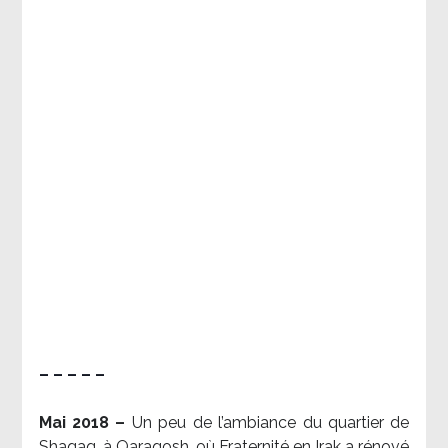
– – – – –
Mai 2018 –
Un peu de l’ambiance du quartier de
Shaqaq, à Qaraqosh, où Fraternité en Irak a rénové