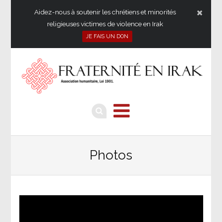
Aidez-nous à soutenir les chrétiens et minorités
religieuses victimes de violence en Irak
JE FAIS UN DON
Photos