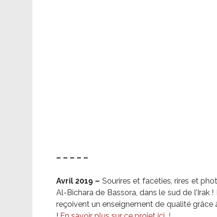
– – – – –
Avril 2019 –
Sourires et facéties, rires et p
Al-Bichara de Bassora, dans le sud de l’Irak
reçoivent un enseignement de qualité grâce à 
!
En savoir plus sur ce projet ici
!