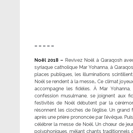
– – – – –
Noël 2018 –
Revivez Noël à Qaraqosh avec l
syriaque catholique Mar Yohanna, à Qaraqosh,
places publiques, les illuminations scintille
Noël se rendent à la messe… Ce climat joyeux 
accompagne les fidèles. À Mar Yohanna, le
confession musulmane, se joignent aux fid
festivités de Noël débutent par la cérémon
résonnent les cloches de l’église. Un grand
après une prière prononcée par l’évêque. Puis,
célébrer la messe de Noël. Un chœur de je
polyphoniques, mêlant chants traditionnels d