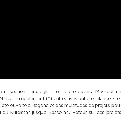
votre soutien, deux églises ont pu ré-ouvrir à Mossoul, un
Ninive, où également 101 entreprises ont été relancées et
a été ouverte à Bagdad et des multitudes de projets pour
rd du Kurdistan jusqu’à Bassorah… Retour sur ces projets