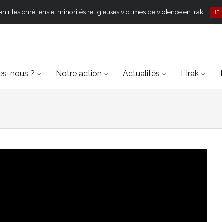
ir les chrétiens et minorités religieuses victimes de violence en Irak
JE
s-nous ?
Notre action
Actualités
L’Irak