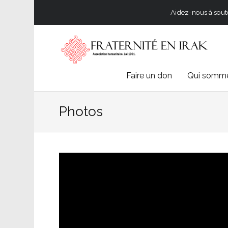
Aidez-nous à souten
Skip
Faire un don
Qui somme
to
Photos
content