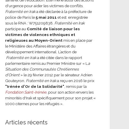
d'urgence pour aider les victimes de conflits.
Fraternité en Irak
a été déclarée à la préfecture de
police de Paris le
5 mai 2011
et est enregistrée
sous le RNA : W751209838.
Fraternité en Irak
participe au
Comité de liaison pour les
victimes de violences ethniques et
religieuses au Moyen-Orient
mis en place par
le Ministère des Affaires étrangères et du
développement international.
L’action de
Fraternité en Irak
a été citée dans le rapport
parlementaire remis au Premier Ministre sur « L
a
Situation des Communautés Chrétiennes
d’Orient
» le 29 février 2012 par le sénateur Adrien
Gouteyron.
Fraternité en Irak
a reçu en 2016 le prix
"Irénée d'Or de la Solidarité"
, remis par la
Fondation Saint-Irénée
, pour son action envers les
minorités d'Irak et spécifiquement pour son projet «
1000 citernes pour les réfugiés ».
Articles récents