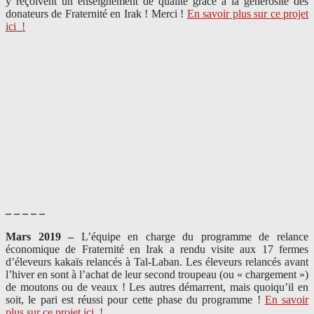
y reçoivent un enseignement de qualité grâce à la générosité des
donateurs de Fraternité en Irak ! Merci
!
En savoir plus sur ce projet
ici
!
– – – – –
Mars 2019 –
L’équipe en charge du programme de relance
économique de Fraternité en Irak a rendu visite aux 17 fermes
d’éleveurs kakaïs relancés à Tal-Laban. Les éleveurs relancés avant
l’hiver en sont à l’achat de leur second troupeau (ou « chargement »)
de moutons ou de veaux ! Les autres démarrent, mais quoiqu’il en
soit, le pari est réussi pour cette phase du programme !
En savoir
plus sur ce projet ici
!