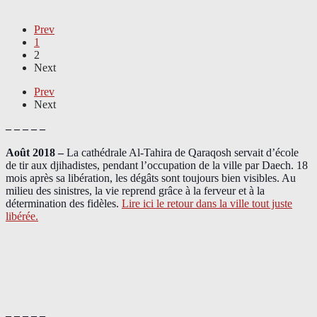
Prev
1
2
Next
Prev
Next
– – – – –
Août 2018
–
La cathédrale Al-Tahira de Qaraqosh servait d’école
de tir aux djihadistes, pendant l’occupation de la ville par Daech. 18
mois après sa libération, les dégâts sont toujours bien visibles. Au
milieu des sinistres, la vie reprend grâce à la ferveur et à la
détermination des fidèles.
Lire ici le retour dans la ville tout juste
libérée.
– – – – –