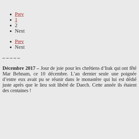
Prev
1
2
Next
Prev
Next
– – – – –
Décembre 2017 –
J
our de joie pour les chrétiens d’Irak qui ont fêté
Mar Behnam, ce 10 décembre. L’an dernier seule une poignée
d’entre eux avait pu se réunir dans le monastère qui lui est dédié
juste après que le lieu soit libéré de Daech. Cette année ils étaient
des centaines !