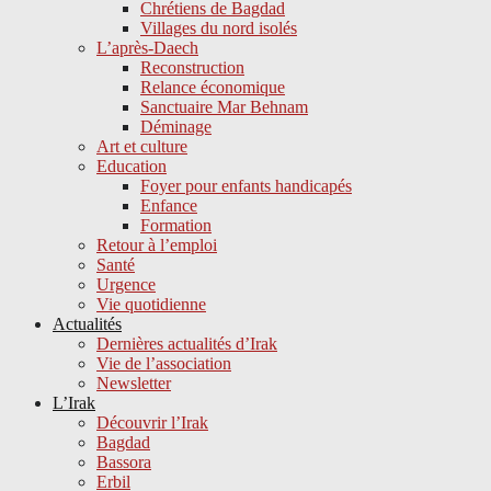
Chrétiens de Bagdad
Villages du nord isolés
L’après-Daech
Reconstruction
Relance économique
Sanctuaire Mar Behnam
Déminage
Art et culture
Education
Foyer pour enfants handicapés
Enfance
Formation
Retour à l’emploi
Santé
Urgence
Vie quotidienne
Actualités
Dernières actualités d’Irak
Vie de l’association
Newsletter
L’Irak
Découvrir l’Irak
Bagdad
Bassora
Erbil