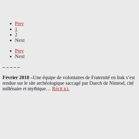
Prev
1
2
Next
Prev
Next
– – – – –
Février 2018 –
Une équipe de volontaires de Fraternité en Irak s’est
rendue sur le site archéologique saccagé par Daech de Nimrod, cité
millénaire et mythique…
Récit ici.