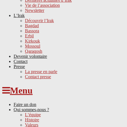
Dernières actualités d’Irak
Vie de l’association
Newsletter
L’Irak
Découvrir l’Irak
Bagdad
Bassora
Erbil
Kirkouk
Mossoul
Qaraqosh
Devenir volontaire
Contact
Presse
La presse en parle
Contact presse
Skip
Menu
to
content
Faire un don
Qui sommes-nous ?
L’équipe
Histoire
Valeurs