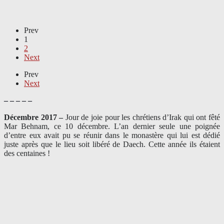
Prev
1
2
Next
Prev
Next
– – – – –
Décembre 2017 –
J
our de joie pour les chrétiens d’Irak qui ont fêté
Mar Behnam, ce 10 décembre. L’an dernier seule une poignée
d’entre eux avait pu se réunir dans le monastère qui lui est dédié
juste après que le lieu soit libéré de Daech. Cette année ils étaient
des centaines !