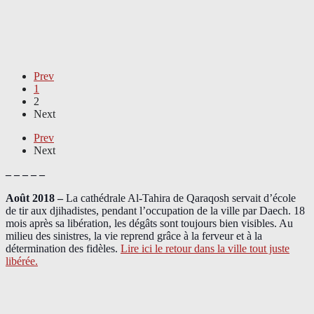
Prev
1
2
Next
Prev
Next
– – – – –
Août 2018
–
La cathédrale Al-Tahira de Qaraqosh servait d’école
de tir aux djihadistes, pendant l’occupation de la ville par Daech. 18
mois après sa libération, les dégâts sont toujours bien visibles. Au
milieu des sinistres, la vie reprend grâce à la ferveur et à la
détermination des fidèles.
Lire ici le retour dans la ville tout juste
libérée.