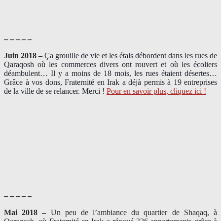
– – – – –
Juin 2018 –
Ça grouille de vie et les étals débordent dans les rues de
Qaraqosh où les commerces divers ont rouvert et où les écoliers
déambulent… Il y a moins de 18 mois, les rues étaient désertes…
Grâce à vos dons, Fraternité en Irak a déjà permis à 19 entreprises
de la ville de se relancer. Merci !
Pour en savoir plus, cliquez ici !
– – – – –
Mai 2018 –
Un peu de l’ambiance du quartier de Shaqaq, à