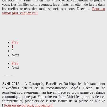
Qaraqosh, où Fraternité en Irak a rénové 326 appartements grâce à
vous. Les familles sont revenues, les enfants remettent de la vie dans
les ruelles restées des mois silencieuses sous Daech…
Pour en
savoir plus, cliquez ici !
Prev
1
2
Next
Prev
Next
– – – – –
Avril 2018 –
A Qaraqosh, Bartella et Bashiqa, les habitants sont
eux-mêmes acteurs de la reconstruction. Après Daech, ils se
remettent courageusement au travail grâce au programme de relance
économique mené par Fraternité en Irak. Voici les portraits de ces
entrepreneurs, pionniers de la renaissance de la plaine de Ninive
!
Pour en savoir plus, cliquez ici !