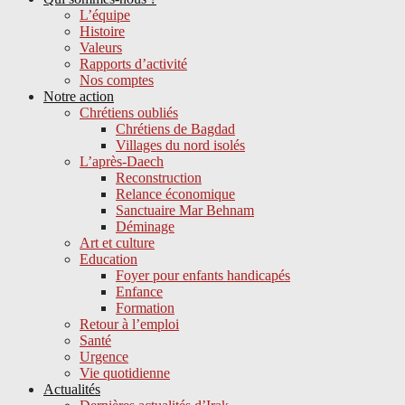
L’équipe
Histoire
Valeurs
Rapports d’activité
Nos comptes
Notre action
Chrétiens oubliés
Chrétiens de Bagdad
Villages du nord isolés
L’après-Daech
Reconstruction
Relance économique
Sanctuaire Mar Behnam
Déminage
Art et culture
Education
Foyer pour enfants handicapés
Enfance
Formation
Retour à l’emploi
Santé
Urgence
Vie quotidienne
Actualités