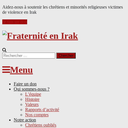
Aidez-nous à soutenir les chrétiens et minorités religieuses victimes
de violence en Irak
Je fais un don
Search
for:
Menu
Faire un don
Qui sommes-nous ?
L’équipe
Histoire
Valeurs
Rapports d’activité
Nos comptes
Notre action
Chrétiens oubliés