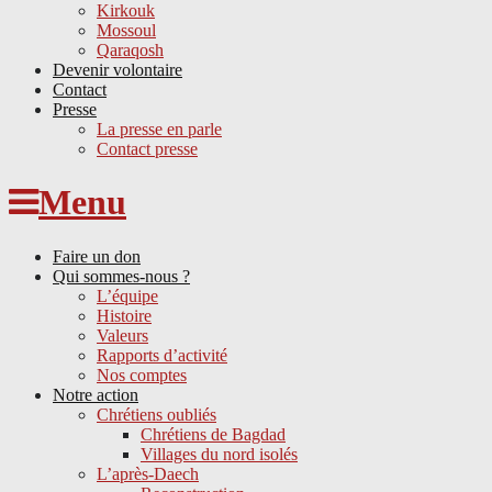
Kirkouk
Mossoul
Qaraqosh
Devenir volontaire
Contact
Presse
La presse en parle
Contact presse
Skip
Menu
to
content
Faire un don
Qui sommes-nous ?
L’équipe
Histoire
Valeurs
Rapports d’activité
Nos comptes
Notre action
Chrétiens oubliés
Chrétiens de Bagdad
Villages du nord isolés
L’après-Daech