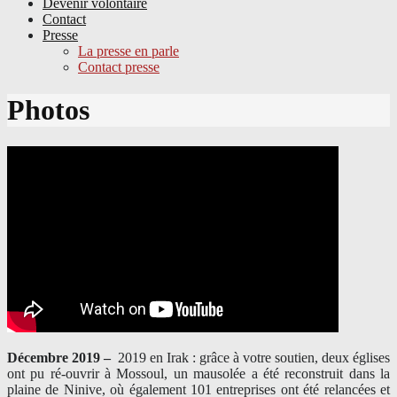
Devenir volontaire
Contact
Presse
La presse en parle
Contact presse
Skip
Photos
to
content
Décembre 2019 –
2019 en Irak : grâce à votre soutien, deux églises
ont pu ré-ouvrir à Mossoul, un mausolée a été reconstruit dans la
plaine de Ninive, où également 101 entreprises ont été relancées et