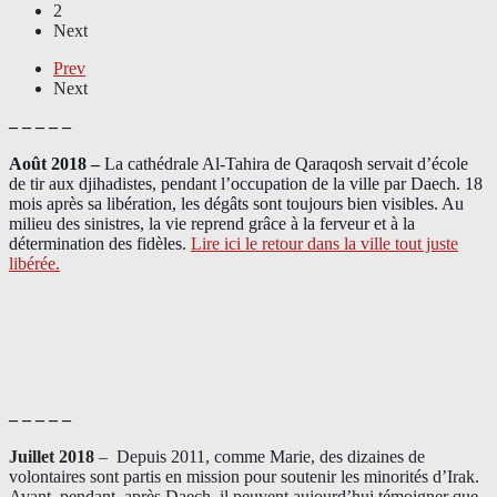
2
Next
Prev
Next
– – – – –
Août 2018
–
La cathédrale Al-Tahira de Qaraqosh servait d’école
de tir aux djihadistes, pendant l’occupation de la ville par Daech. 18
mois après sa libération, les dégâts sont toujours bien visibles. Au
milieu des sinistres, la vie reprend grâce à la ferveur et à la
détermination des fidèles.
Lire ici le retour dans la ville tout juste
libérée.
– – – – –
Juillet 2018
–
Depuis 2011, comme Marie, des dizaines de
volontaires sont partis en mission pour soutenir les minorités d’Irak.
Avant, pendant, après Daech, il peuvent aujourd’hui témoigner que