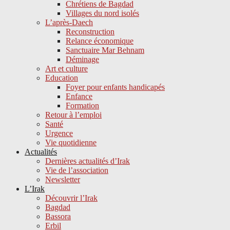
Chrétiens de Bagdad
Villages du nord isolés
L’après-Daech
Reconstruction
Relance économique
Sanctuaire Mar Behnam
Déminage
Art et culture
Education
Foyer pour enfants handicapés
Enfance
Formation
Retour à l’emploi
Santé
Urgence
Vie quotidienne
Actualités
Dernières actualités d’Irak
Vie de l’association
Newsletter
L’Irak
Découvrir l’Irak
Bagdad
Bassora
Erbil