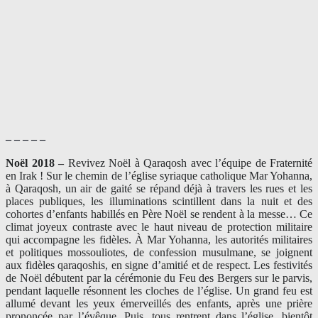
– – – – –
Noël 2018 –
Revivez Noël à Qaraqosh avec l’équipe de Fraternité
en Irak ! Sur le chemin de l’église syriaque catholique Mar Yohanna,
à Qaraqosh, un air de gaité se répand déjà à travers les rues et les
places publiques, les illuminations scintillent dans la nuit et des
cohortes d’enfants habillés en Père Noël se rendent à la messe… Ce
climat joyeux contraste avec le haut niveau de protection militaire
qui accompagne les fidèles. À Mar Yohanna, les autorités militaires
et politiques mossouliotes, de confession musulmane, se joignent
aux fidèles qaraqoshis, en signe d’amitié et de respect. Les festivités
de Noël débutent par la cérémonie du Feu des Bergers sur le parvis,
pendant laquelle résonnent les cloches de l’église. Un grand feu est
allumé devant les yeux émerveillés des enfants, après une prière
prononcée par l’évêque. Puis, tous rentrent dans l’église, bientôt