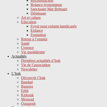
Reconstruction
Relance économique
Sanctuaire Mar Behnam
Déminage
Art et culture
Education
Foyer pour enfants handicapés
Enfance
Formation
Retour à l’emploi
Santé
Urgence
Vie quotidienne
Actualités
Dernières actualités d’Irak
Vie de l’association
Newsletter
L’Irak
Découvrir l’Irak
Bagdad
Bassora
Erbil
Kirkouk
Mossoul
Qaraqosh