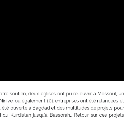
votre soutien, deux églises ont pu ré-ouvrir à Mossoul, un
Ninive, où également 101 entreprises ont été relancées et
a été ouverte à Bagdad et des multitudes de projets pour
rd du Kurdistan jusqu’à Bassorah… Retour sur ces projets