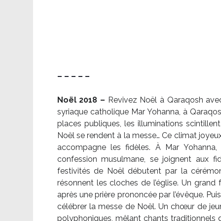
– – – – –
Noël 2018 –
Revivez Noël à Qaraqosh avec l
syriaque catholique Mar Yohanna, à Qaraqosh,
places publiques, les illuminations scintille
Noël se rendent à la messe… Ce climat joyeux 
accompagne les fidèles. À Mar Yohanna, le
confession musulmane, se joignent aux fid
festivités de Noël débutent par la cérémon
résonnent les cloches de l’église. Un grand
après une prière prononcée par l’évêque. Puis,
célébrer la messe de Noël. Un chœur de je
polyphoniques, mêlant chants traditionnels d