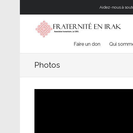
Aidez-nous à souten
Skip
Faire un don
Qui somme
to
Photos
content