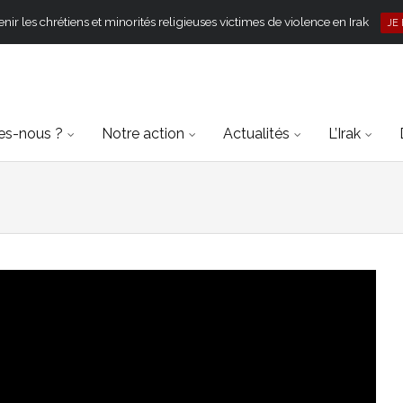
ir les chrétiens et minorités religieuses victimes de violence en Irak
JE
s-nous ?
Notre action
Actualités
L’Irak