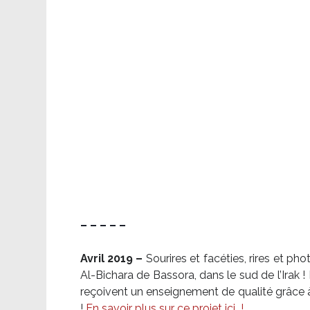
– – – – –
Avril 2019 –
Sourires et facéties, rires et p
Al-Bichara de Bassora, dans le sud de l’Irak
reçoivent un enseignement de qualité grâce à 
!
En savoir plus sur ce projet ici
!