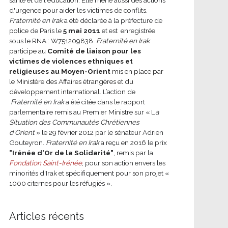
d'urgence pour aider les victimes de conflits.
Fraternité en Irak
a été déclarée à la préfecture de
police de Paris le
5 mai 2011
et est enregistrée
sous le RNA : W751209838.
Fraternité en Irak
participe au
Comité de liaison pour les
victimes de violences ethniques et
religieuses au Moyen-Orient
mis en place par
le Ministère des Affaires étrangères et du
développement international.
L’action de
Fraternité en Irak
a été citée dans le rapport
parlementaire remis au Premier Ministre sur « L
a
Situation des Communautés Chrétiennes
d’Orient
» le 29 février 2012 par le sénateur Adrien
Gouteyron.
Fraternité en Irak
a reçu en 2016 le prix
"Irénée d'Or de la Solidarité"
, remis par la
Fondation Saint-Irénée
, pour son action envers les
minorités d'Irak et spécifiquement pour son projet «
1000 citernes pour les réfugiés ».
Articles récents