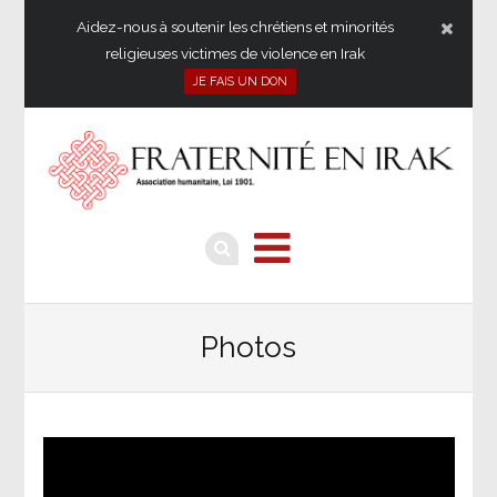
Aidez-nous à soutenir les chrétiens et minorités
religieuses victimes de violence en Irak
JE FAIS UN DON
Photos