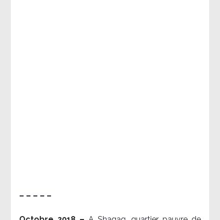
– – – – –
Octobre 2018 –
A Shaqaq, quartier pauvre de