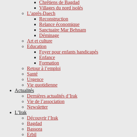
Chrétiens de Bagdad
Villages du nord isolés
L’après-Daech
Reconstruction
Relance économique
Sanctuaire Mar Behnam
Déminage
Art et culture
Education
Foyer pour enfants handicapés
Enfance
Formation
Retour à l’emploi
Santé
Urgence
Vie quotidienne
Actualités
Dernières actualités d’Irak
Vie de l’association
Newsletter
L’Irak
Découvrir l’Irak
Bagdad
Bassora
Erbil