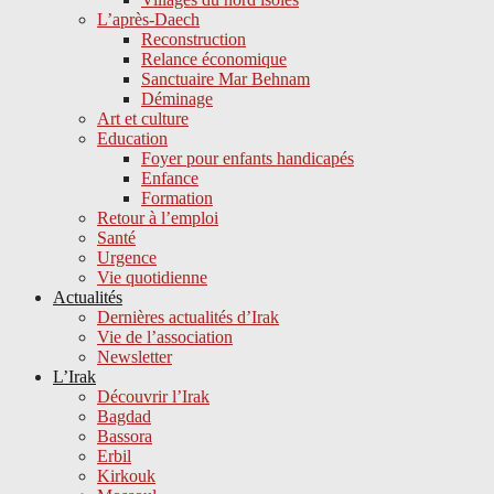
L’après-Daech
Reconstruction
Relance économique
Sanctuaire Mar Behnam
Déminage
Art et culture
Education
Foyer pour enfants handicapés
Enfance
Formation
Retour à l’emploi
Santé
Urgence
Vie quotidienne
Actualités
Dernières actualités d’Irak
Vie de l’association
Newsletter
L’Irak
Découvrir l’Irak
Bagdad
Bassora
Erbil
Kirkouk