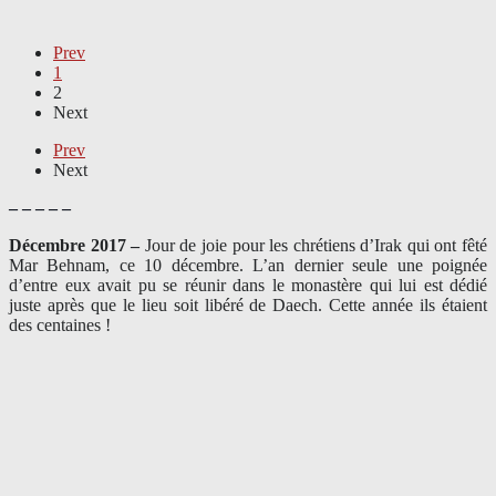
Prev
1
2
Next
Prev
Next
– – – – –
Décembre 2017 –
J
our de joie pour les chrétiens d’Irak qui ont fêté
Mar Behnam, ce 10 décembre. L’an dernier seule une poignée
d’entre eux avait pu se réunir dans le monastère qui lui est dédié
juste après que le lieu soit libéré de Daech. Cette année ils étaient
des centaines !