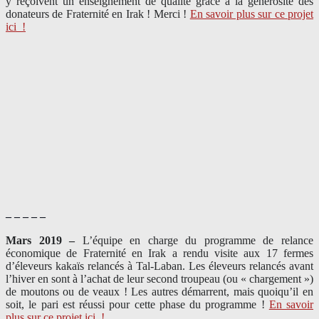
y reçoivent un enseignement de qualité grâce à la générosité des
donateurs de Fraternité en Irak ! Merci
!
En savoir plus sur ce projet
ici
!
– – – – –
Mars 2019 –
L’équipe en charge du programme de relance
économique de Fraternité en Irak a rendu visite aux 17 fermes
d’éleveurs kakaïs relancés à Tal-Laban. Les éleveurs relancés avant
l’hiver en sont à l’achat de leur second troupeau (ou « chargement »)
de moutons ou de veaux ! Les autres démarrent, mais quoiqu’il en
soit, le pari est réussi pour cette phase du programme !
En savoir
plus sur ce projet ici
!