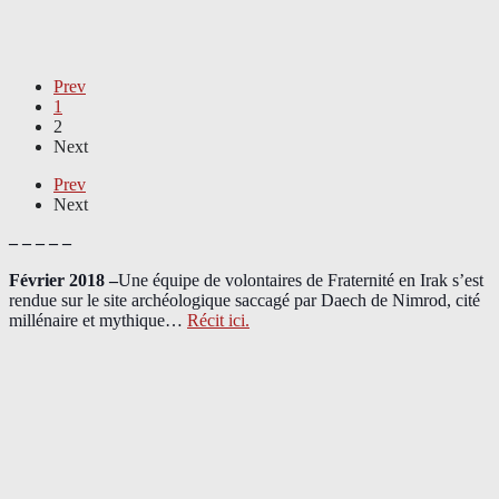
Prev
1
2
Next
Prev
Next
– – – – –
Février 2018 –
Une équipe de volontaires de Fraternité en Irak s’est
rendue sur le site archéologique saccagé par Daech de Nimrod, cité
millénaire et mythique…
Récit ici.