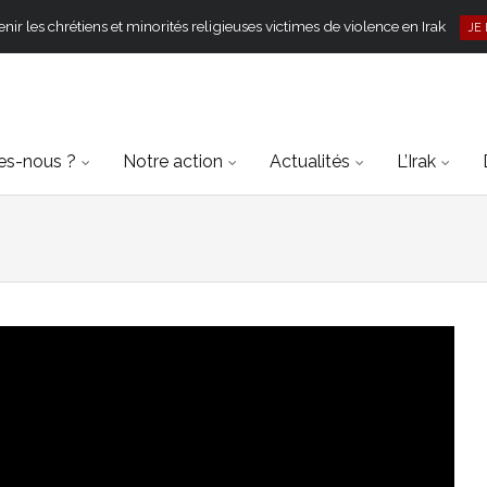
ir les chrétiens et minorités religieuses victimes de violence en Irak
JE
s-nous ?
Notre action
Actualités
L’Irak