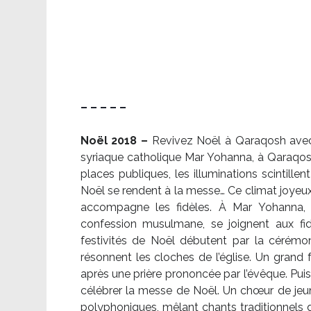
– – – – –
Noël 2018 –
Revivez Noël à Qaraqosh avec l
syriaque catholique Mar Yohanna, à Qaraqosh,
places publiques, les illuminations scintille
Noël se rendent à la messe… Ce climat joyeux 
accompagne les fidèles. À Mar Yohanna, le
confession musulmane, se joignent aux fid
festivités de Noël débutent par la cérémon
résonnent les cloches de l’église. Un grand
après une prière prononcée par l’évêque. Puis,
célébrer la messe de Noël. Un chœur de je
polyphoniques, mêlant chants traditionnels d