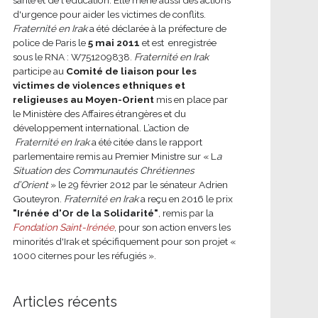
d'urgence pour aider les victimes de conflits.
Fraternité en Irak
a été déclarée à la préfecture de
police de Paris le
5 mai 2011
et est enregistrée
sous le RNA : W751209838.
Fraternité en Irak
participe au
Comité de liaison pour les
victimes de violences ethniques et
religieuses au Moyen-Orient
mis en place par
le Ministère des Affaires étrangères et du
développement international.
L’action de
Fraternité en Irak
a été citée dans le rapport
parlementaire remis au Premier Ministre sur « L
a
Situation des Communautés Chrétiennes
d’Orient
» le 29 février 2012 par le sénateur Adrien
Gouteyron.
Fraternité en Irak
a reçu en 2016 le prix
"Irénée d'Or de la Solidarité"
, remis par la
Fondation Saint-Irénée
, pour son action envers les
minorités d'Irak et spécifiquement pour son projet «
1000 citernes pour les réfugiés ».
Articles récents