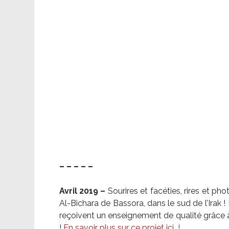
– – – – –
Avril 2019 –
Sourires et facéties, rires et p
Al-Bichara de Bassora, dans le sud de l’Irak
reçoivent un enseignement de qualité grâce à 
!
En savoir plus sur ce projet ici
!