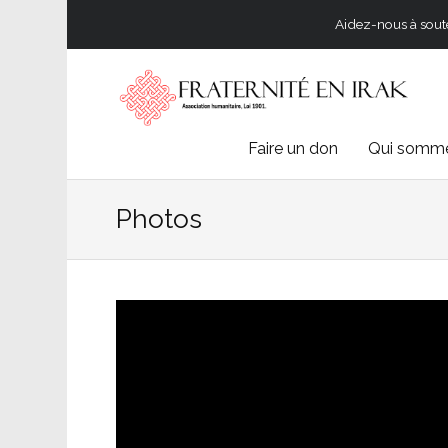
Aidez-nous à souten
Skip
Faire un don
Qui somme
to
Photos
content