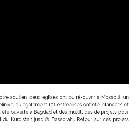
votre soutien, deux églises ont pu ré-ouvrir à Mossoul, un
Ninive, où également 101 entreprises ont été relancées et
a été ouverte à Bagdad et des multitudes de projets pour
rd du Kurdistan jusqu’à Bassorah… Retour sur ces projets