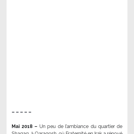
– – – – –
Mai 2018 –
Un peu de l’ambiance du quartier de
Shaqaq, à Qaraqosh, où Fraternité en Irak a rénové