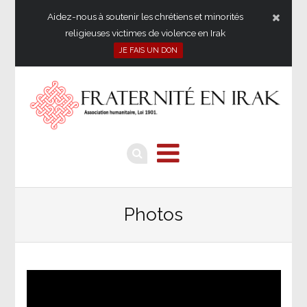
Aidez-nous à soutenir les chrétiens et minorités
religieuses victimes de violence en Irak
JE FAIS UN DON
Photos