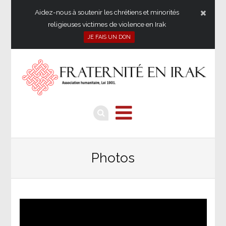
Aidez-nous à soutenir les chrétiens et minorités
religieuses victimes de violence en Irak
JE FAIS UN DON
Photos