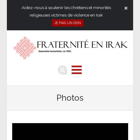
Aidez-nous à soutenir les chrétiens et minorités
religieuses victimes de violence en Irak
JE FAIS UN DON
Photos