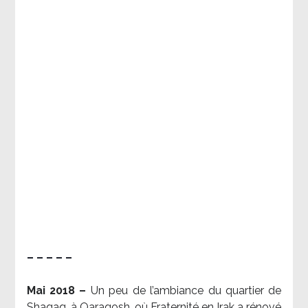
– – – – –
Mai 2018 –
Un peu de l’ambiance du quartier de
Shaqaq, à Qaraqosh, où Fraternité en Irak a rénové