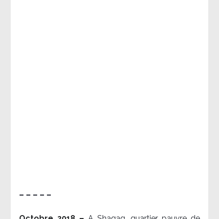
– – – – –
Octobre 2018 –
A Shaqaq, quartier pauvre de