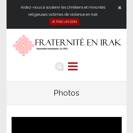
Aidez-nous à soutenir les chrétiens et minorités
religieuses victimes de violence en Irak
JE FAIS UN DON
Photos