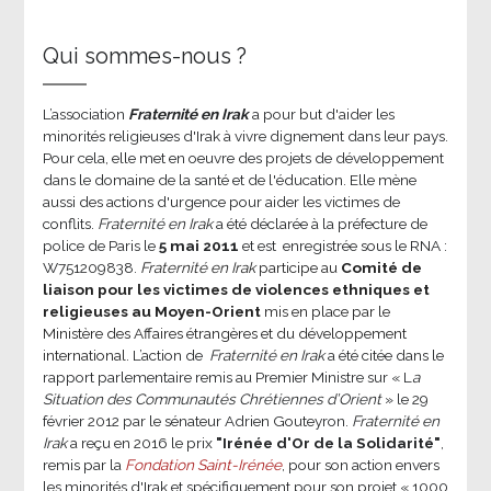
Qui sommes-nous ?
L’association
Fraternité en Irak
a pour but d'aider les
minorités religieuses d'Irak à vivre dignement dans leur pays.
Pour cela, elle met en oeuvre des projets de développement
dans le domaine de la santé et de l'éducation. Elle mène
aussi des actions d'urgence pour aider les victimes de
conflits.
Fraternité en Irak
a été déclarée à la préfecture de
police de Paris le
5 mai 2011
et est enregistrée sous le RNA :
W751209838.
Fraternité en Irak
participe au
Comité de
liaison pour les victimes de violences ethniques et
religieuses au Moyen-Orient
mis en place par le
Ministère des Affaires étrangères et du développement
international.
L’action de
Fraternité en Irak
a été citée dans le
rapport parlementaire remis au Premier Ministre sur « L
a
Situation des Communautés Chrétiennes d’Orient
» le 29
février 2012 par le sénateur Adrien Gouteyron.
Fraternité en
Irak
a reçu en 2016 le prix
"Irénée d'Or de la Solidarité"
,
remis par la
Fondation Saint-Irénée
, pour son action envers
les minorités d'Irak et spécifiquement pour son projet « 1000