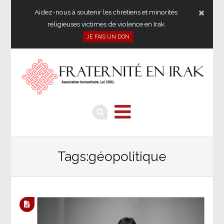
Aidez-nous à soutenir les chrétiens et minorités
religieuses victimes de violence en Irak
JE FAIS UN DON
Tags:géopolitique